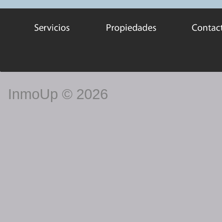
InmoUp
© 2026